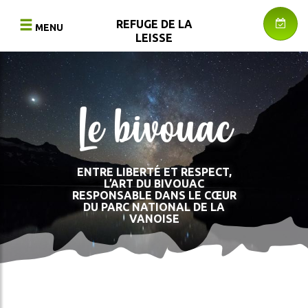
Aller
au
REFUGE DE LA
MENU
contenu
LEISSE
principal
REZ
E
RETOUR
RETOUR
urger
R
Le bivouac
LE
ACCÈS
BIVOUAC
AU
RNER
REFUGE
LA
RESTAURATION
TOURS
ENTRE LIBERTÉ ET RESPECT,
ET
L’ART DU BIVOUAC
RESPONSABLE DANS LE CŒUR
TRAVERSÉES
DU PARC NATIONAL DE LA
ONNÉES
EN
VANOISE
ITINÉRANCE
S
ACCÉDER
AU
REFUGE
CES
-