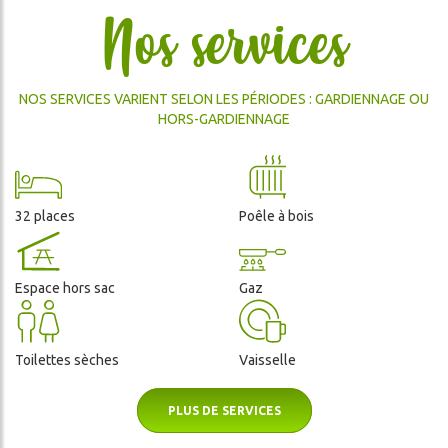
HIVER
Nos services
DA
NOS SERVICES VARIENT SELON LES PÉRIODES : GARDIENNAGE OU
HORS-GARDIENNAGE
32 places
Poêle à bois
ercher
Espace hors sac
Gaz
Toilettes sèches
Vaisselle
PLUS DE SERVICES