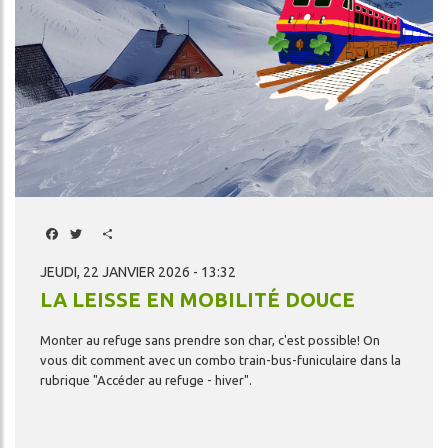
Facebook
Twitter
Share
JEUDI, 22 JANVIER 2026 - 13:32
LA LEISSE EN MOBILITÉ DOUCE
Monter
au
refuge
sans
prendre
son
char,
c'est
possible!
On
vous
dit
comment
avec
un
combo
train-bus-funiculaire
dans
la
rubrique
"Accéder
au
refuge
-
hiver".