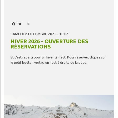
Facebook
Twitter
Share
SAMEDI, 6 DÉCEMBRE 2025 - 10:06
HIVER 2026 - OUVERTURE DES
RÉSERVATIONS
Et
c'est
reparti
pour
un
hiver
là-haut!
Pour
réserver,
cliquez
sur
le
petit
bouton
vert
ici
en
haut
à
droite
de
la
page.
Image