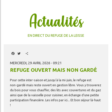
Actualités
EN DIRECT DU REFUGE DE LA LEISSE
Facebook
Twitter
Share
MERCREDI, 29 AVRIL 2026 - 09:21
REFUGE OUVERT MAIS NON GARDÉ
Pour
cette
inter-saison
et
jusqu'à
la
mi-juin,
le
refuge
est
non-gardé
mais
reste
ouvert
en
gestion
libre.
Vous
y
trouverez
du
bois
pour
vous
chauffer,
des
lits
avec
couvertures
et
du
gaz
ainsi
que
de
la
vaisselle
pour
cuisiner,
en
échange
d'une
petite
participation
financière.
Les
infos
par
ici...
Et
bon
séjour
là-haut
!