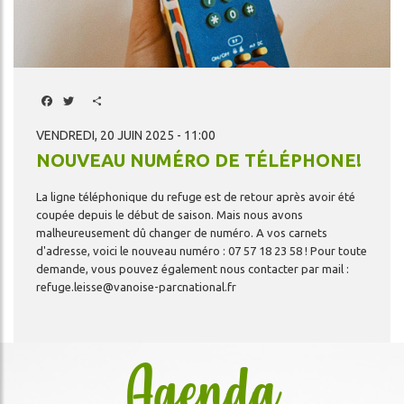
Facebook
Twitter
Share
VENDREDI, 20 JUIN 2025 - 11:00
NOUVEAU NUMÉRO DE TÉLÉPHONE!
La
ligne
téléphonique
du
refuge
est
de
retour
après
avoir
été
coupée
depuis
le
début
de
saison.
Mais
nous
avons
malheureusement
dû
changer
de
numéro.
A
vos
carnets
d'adresse,
voici
le
nouveau
numéro
:
07
57
18
23
58
!
Pour
toute
demande,
vous
pouvez
également
nous
contacter
par
mail
:
refuge.leisse@vanoise-parcnational.fr
Agenda